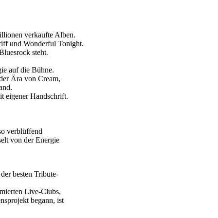
illionen verkaufte Alben.
riff und Wonderful Tonight.
Bluesrock steht.
gie auf die Bühne.
 der Ära von Cream,
and.
it eigener Handschrift.
so verblüffend
elt von der Energie
der besten Tribute-
mmierten Live-Clubs,
nsprojekt begann, ist