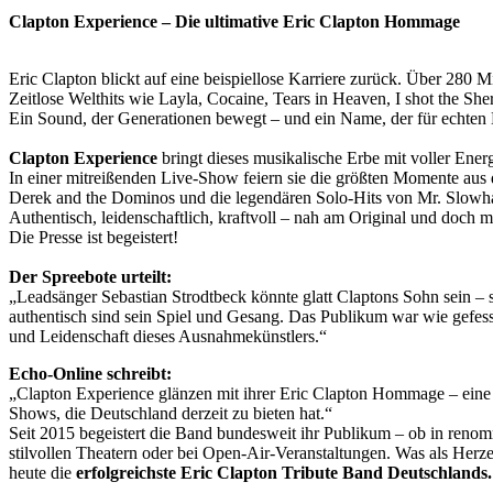
Clapton Experience – Die ultimative Eric Clapton Hommage
Eric Clapton blickt auf eine beispiellose Karriere zurück. Über 280 M
Zeitlose Welthits wie Layla, Cocaine, Tears in Heaven, I shot the She
Ein Sound, der Generationen bewegt – und ein Name, der für echten 
Clapton Experience
bringt dieses musikalische Erbe mit voller Ener
In einer mitreißenden Live-Show feiern sie die größten Momente aus
Derek and the Dominos und die legendären Solo-Hits von Mr. Slowh
Authentisch, leidenschaftlich, kraftvoll – nah am Original und doch m
Die Presse ist begeistert!
Der Spreebote urteilt:
„Leadsänger Sebastian Strodtbeck könnte glatt Claptons Sohn sein – 
authentisch sind sein Spiel und Gesang. Das Publikum war wie gefess
und Leidenschaft dieses Ausnahmekünstlers.“
Echo-Online schreibt:
„Clapton Experience glänzen mit ihrer Eric Clapton Hommage – eine 
Shows, die Deutschland derzeit zu bieten hat.“
Seit 2015 begeistert die Band bundesweit ihr Publikum – ob in reno
stilvollen Theatern oder bei Open-Air-Veranstaltungen. Was als Herze
heute die
erfolgreichste Eric Clapton Tribute Band Deutschlands.